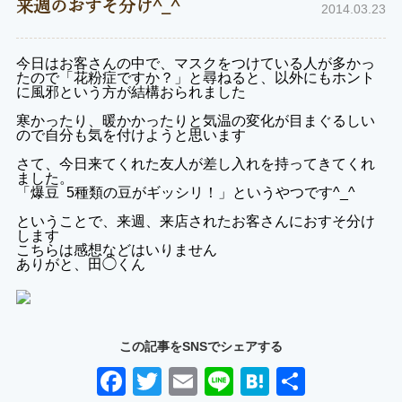
来週のおすそ分け^_^
2014.03.23
今日はお客さんの中で、マスクをつけている人が多かっ
たので「花粉症ですか？」と尋ねると、以外にもホント
に風邪という方が結構おられました
寒かったり、暖かかったりと気温の変化が目まぐるしい
ので自分も気を付けようと思います
さて、今日来てくれた友人が差し入れを持ってきてくれ
ました。
「爆豆 5種類の豆がギッシリ！」というやつです^_^
ということで、来週、来店されたお客さんにおすそ分け
します
こちらは感想などはいりません
ありがと、田◯くん
この記事をSNSでシェアする
Facebook
Twitter
Email
Line
Hatena
共