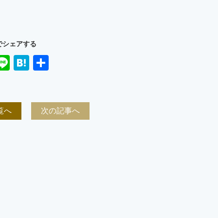
でシェアする
ook
ter
mail
Line
Hatena
共
有
覧へ
次の記事へ