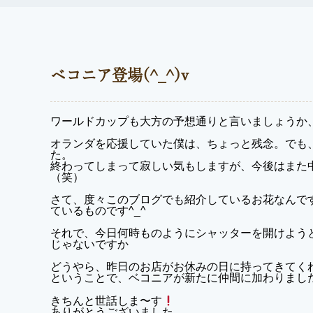
ベコニア登場(^_^)v
ワールドカップも大方の予想通りと言いましょうか
オランダを応援していた僕は、ちょっと残念。でも
た。
終わってしまって寂しい気もしますが、今後はまた
（笑）
さて、度々このブログでも紹介しているお花なんで
ているものです^_^
それで、今日何時ものようにシャッターを開けよう
じゃないですか
どうやら、昨日のお店がお休みの日に持ってきてく
ということで、ベコニアが新たに仲間に加わりまし
きちんと世話しま〜す
ありがとうございました