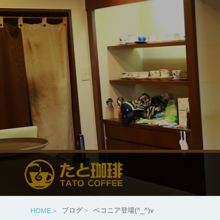
ブログ
ベコニア登場(^_^)v
HOME