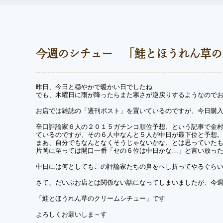
今週のシチュー 「鮭とほうれん草の
昨日、今日と穏やかで暖かい日でしたね
でも、木曜日に雨が降ったらまた寒さが逆戻りするようなので
お店では雑誌の「週刊ポスト」を置いているのですが、今日購
辛口評論家６人の２０１５ガチンコ順位予想、という記事で金
ているのですが、その６人中なんと５人が中日が最下位と予想
まあ、自分でもなんとなくそうじゃないかな、とは思っていた
片岡に至っては開口一番「セの６位は中日かな…」と言い放っ
中日には何としてもこの評論家たちの鼻をへし折ってやるぐら
さて、だいぶお店とは関係ない話になってしまいましたが、今
「鮭とほうれん草のクリームシチュー」です
よろしくお願いしま～す