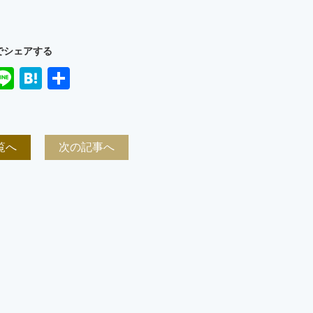
でシェアする
ook
ter
mail
Line
Hatena
共
有
覧へ
次の記事へ