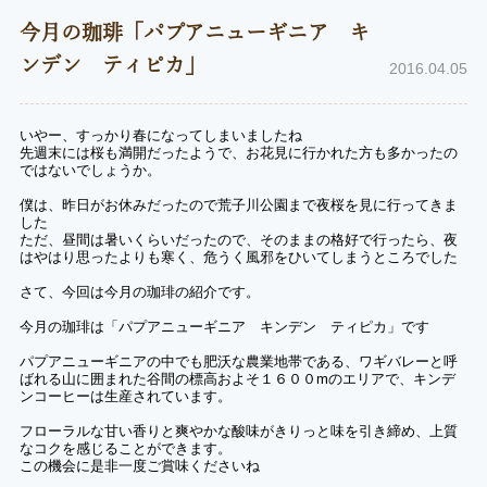
今月の珈琲「パプアニューギニア キ
ンデン ティピカ」
2016.04.05
いやー、すっかり春になってしまいましたね
先週末には桜も満開だったようで、お花見に行かれた方も多かったの
ではないでしょうか。
僕は、昨日がお休みだったので荒子川公園まで夜桜を見に行ってきま
した
ただ、昼間は暑いくらいだったので、そのままの格好で行ったら、夜
はやはり思ったよりも寒く、危うく風邪をひいてしまうところでした
さて、今回は今月の珈琲の紹介です。
今月の珈琲は「パプアニューギニア キンデン ティピカ」です
パプアニューギニアの中でも肥沃な農業地帯である、ワギバレーと呼
ばれる山に囲まれた谷間の標高およそ１６００mのエリアで、キンデ
ンコーヒーは生産されています。
フローラルな甘い香りと爽やかな酸味がきりっと味を引き締め、上質
なコクを感じることができます。
この機会に是非一度ご賞味くださいね