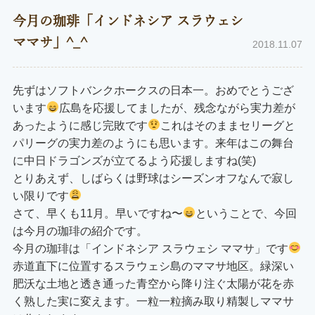
今月の珈琲「インドネシア スラウェシ
ママサ」^_^
2018.11.07
先ずはソフトバンクホークスの日本一。おめでとうござ
います
広島を応援してましたが、残念ながら実力差が
あったように感じ完敗です
これはそのままセリーグと
パリーグの実力差のようにも思います。来年はこの舞台
に中日ドラゴンズが立てるよう応援しますね(笑)
とりあえず、しばらくは野球はシーズンオフなんで寂し
い限りです
さて、早くも11月。早いですね〜
ということで、今回
は今月の珈琲の紹介です。
今月の珈琲は「インドネシア スラウェシ ママサ」です
赤道直下に位置するスラウェシ島のママサ地区。緑深い
肥沃な土地と透き通った青空から降り注ぐ太陽が花を赤
く熟した実に変えます。一粒一粒摘み取り精製しママサ