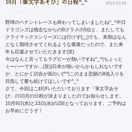
10月「筆文字あそび」の日程^_^
2019.10.01
野球のペナントレースも終わってしまいましたね^_^中日
ドラゴンズは残念ながらのBクラスの5位と、またしても
クライマックスシリーズには行けず(;_;)でも、来期はなん
となく期待させてくれるような最後だったので、また来
年も応援させていただきます(笑)
今はなんと言ってもラグビーが熱いですね^_^(ちょっと
ミーハーですが…(笑))日本が強いからかもしれないです
が、とにかく試合が面白い(^^)このまま悲願の8強入りを
目指して勝ち続けてほしいです^_^
さて、今回はご好評いただいております「筆文字あそ
び」の10月の日程が決まりましたのでお知らせします。
10月9日(水)と23日(水)の2回となっております。ご予約は
お早めにどうぞ！