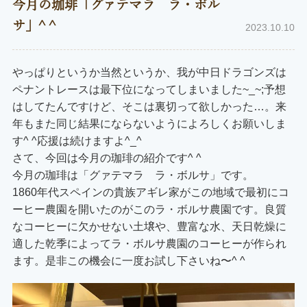
今月の珈琲「グァテマラ ラ・ボル
サ」^ ^
2023.10.10
やっぱりというか当然というか、我が中日ドラゴンズは
ペナントレースは最下位になってしまいました~_~;予想
はしてたんですけど、そこは裏切って欲しかった…。来
年もまた同じ結果にならないようによろしくお願いしま
す^ ^応援は続けますよ^_^
さて、今回は今月の珈琲の紹介です^ ^
今月の珈琲は「グァテマラ ラ・ボルサ」です。
1860年代スペインの貴族アギレ家がこの地域で最初にコ
ーヒー農園を開いたのがこのラ・ボルサ農園です。良質
なコーヒーに欠かせない土壌や、豊富な水、天日乾燥に
適した乾季によってラ・ボルサ農園のコーヒーが作られ
ます。是非この機会に一度お試し下さいね〜^ ^