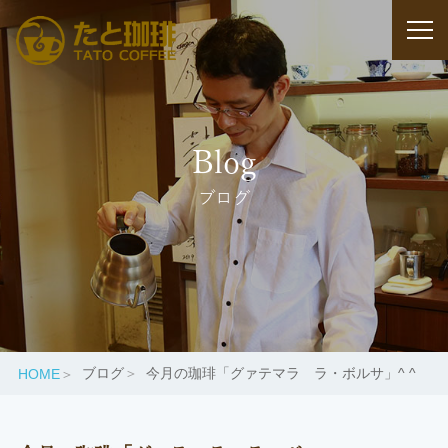
Blog
ブログ
ブログ
今月の珈琲「グァテマラ ラ・ボルサ」^ ^
HOME