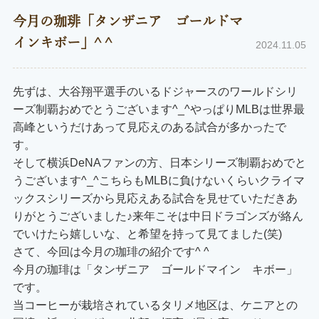
今月の珈琲「タンザニア ゴールドマ
インキボー」^ ^
2024.11.05
先ずは、大谷翔平選手のいるドジャースのワールドシリ
ーズ制覇おめでとうございます^_^やっぱりMLBは世界最
高峰というだけあって見応えのある試合が多かったで
す。
そして横浜DeNAファンの方、日本シリーズ制覇おめでと
うございます^_^こちらもMLBに負けないくらいクライマ
ックスシリーズから見応えある試合を見せていただきあ
りがとうございました♪来年こそは中日ドラゴンズが絡ん
でいけたら嬉しいな、と希望を持って見てました(笑)
さて、今回は今月の珈琲の紹介です^ ^
今月の珈琲は「タンザニア ゴールドマイン キボー」
です。
当コーヒーが栽培されているタリメ地区は、ケニアとの