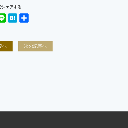
でシェアする
ook
ter
mail
Line
Hatena
共
有
覧へ
次の記事へ