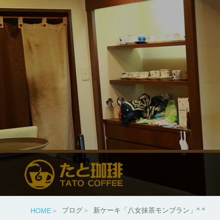
ブログ
新ケーキ「八女抹茶モンブラン」^ ^
HOME