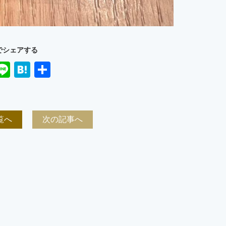
でシェアする
ook
ter
mail
Line
Hatena
共
有
覧へ
次の記事へ