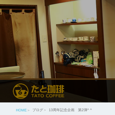
ブログ
13周年記念企画 第2弾^ ^
HOME